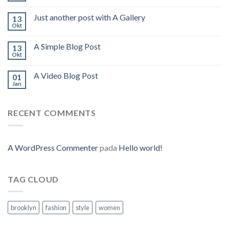
Just another post with A Gallery
13
Okt
A Simple Blog Post
13
Okt
A Video Blog Post
01
Jan
RECENT COMMENTS
A WordPress Commenter
pada
Hello world!
TAG CLOUD
brooklyn
fashion
style
women