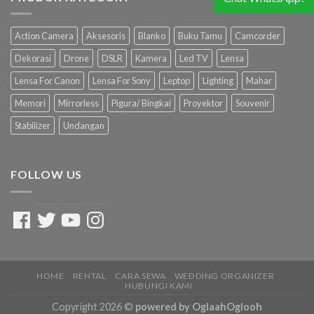
Action Camera
Aksesoris
Blanko
Buku Tamu
Camcorder
Dekorasi
Drone
DSLR
Kamera
Led TV
Lensa
Lensa For Canon
Lensa For Sony
Leptop
Lighting
Mahar
Memori
Mirrorless
Pigura/ Bingkai
Proyektor
Souvenir
Stabilizer
Undangan
FOLLOW US
Facebook
Twitter
YouTube
Instagram
HOME
RENTAL
CARA SEWA
WEDDING ORGANIZER
HUBUNGI KAMI
Copyright 2026 ©
powered by OglaahOglooh