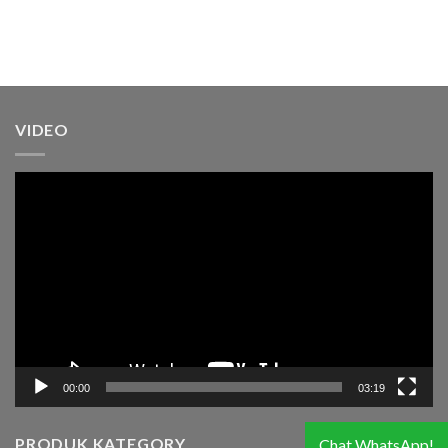
VIDEO
Pemutar
Video
00:00
03:19
PRODUK KATEGORY
Chat WhatsApp!