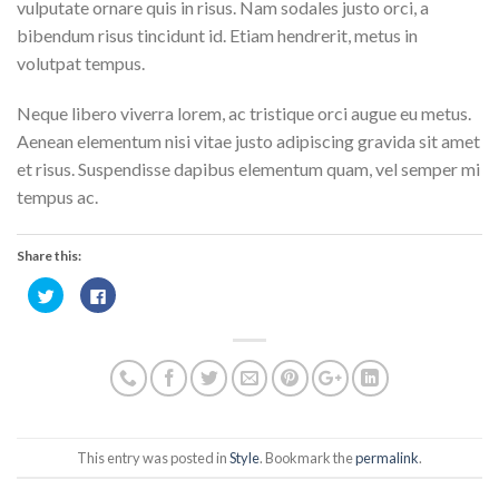
vulputate ornare quis in risus. Nam sodales justo orci, a
bibendum risus tincidunt id. Etiam hendrerit, metus in
volutpat tempus.
Neque libero viverra lorem, ac tristique orci augue eu metus.
Aenean elementum nisi vitae justo adipiscing gravida sit amet
et risus. Suspendisse dapibus elementum quam, vel semper mi
tempus ac.
Share this:
Klik
Klik
untuk
untuk
berbagi
membagikan
pada
di
Twitter(Membuka
Facebook(Membuka
di
di
jendela
jendela
yang
yang
baru)
baru)
This entry was posted in
Style
. Bookmark the
permalink
.