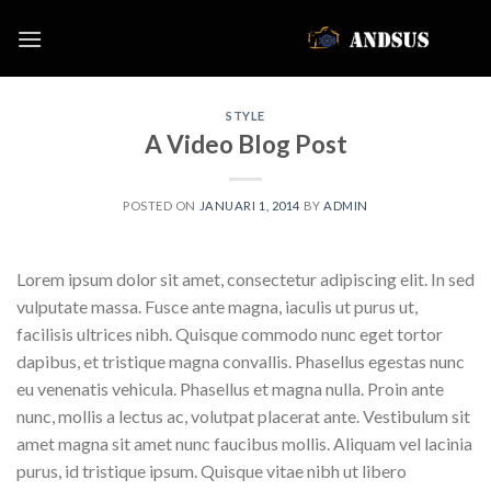
Skip
to
content
STYLE
A Video Blog Post
POSTED ON
JANUARI 1, 2014
BY
ADMIN
Lorem ipsum dolor sit amet, consectetur adipiscing elit. In sed
vulputate massa. Fusce ante magna, iaculis ut purus ut,
facilisis ultrices nibh. Quisque commodo nunc eget tortor
dapibus, et tristique magna convallis. Phasellus egestas nunc
eu venenatis vehicula. Phasellus et magna nulla. Proin ante
nunc, mollis a lectus ac, volutpat placerat ante. Vestibulum sit
amet magna sit amet nunc faucibus mollis. Aliquam vel lacinia
purus, id tristique ipsum. Quisque vitae nibh ut libero